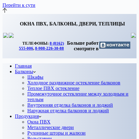
Перейти к сути
ОКНА ПВХ, БАЛКОНЫ, ДВЕРИ, ТЕПЛИЦЫ
Больше работ
ТЕЛЕФОНЫ:
8 (8162)
смотрите в
555-006
,
8-908-226-30-88
Главная
Балконы
Шкафы
Холодное раздвижное остекление балконов
Теплое ПВХ остекление
Промежуточное остекление между холодным и
теплым
Внутренняя отделка балконов и лоджий
Наружная отделка балконов и лоджий
Продукция
Окна ПВХ
Металлические двери
Рулонные шторы и жалюзи
Рольставни